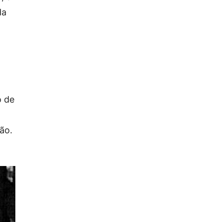
da
o de
ão.