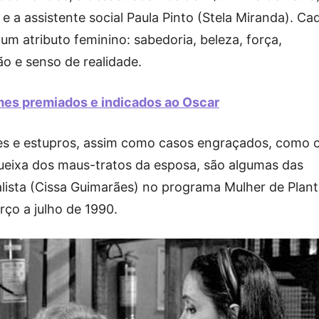
 e a assistente social Paula Pinto (Stela Miranda). Ca
m atributo feminino: sabedoria, beleza, força,
são e senso de realidade.
mes premiados e indicados ao Oscar
es e estupros, assim como casos engraçados, como 
eixa dos maus-tratos da esposa, são algumas das
ialista (Cissa Guimarães) no programa Mulher de Plant
rço a julho de 1990.