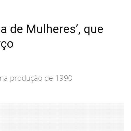
ia de Mulheres’, que
rço
 na produção de 1990