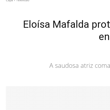
Capa
Televisão
Eloísa Mafalda prot
en
A saudosa atriz com