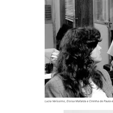
Lucia Veríssimo, Eloisa Mafalda e Cininha de Paula