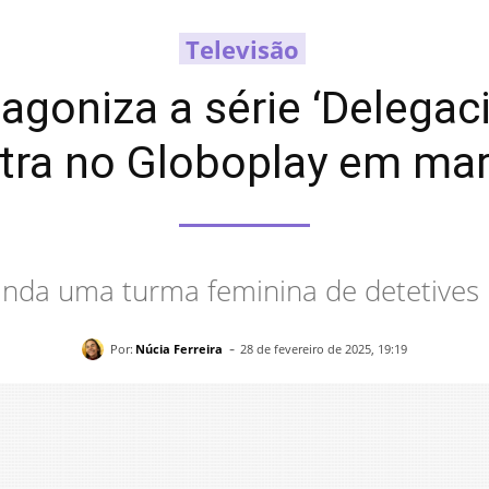
Televisão
agoniza a série ‘Delegac
tra no Globoplay em ma
anda uma turma feminina de detetives
-
Por:
Núcia Ferreira
28 de fevereiro de 2025, 19:19