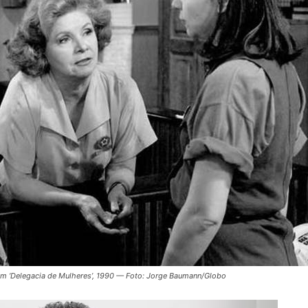
 em ‘Delegacia de Mulheres’, 1990 — Foto: Jorge Baumann/Globo