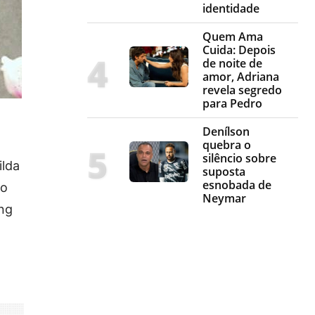
identidade
Quem Ama
Cuida: Depois
de noite de
amor, Adriana
revela segredo
para Pedro
Denílson
quebra o
silêncio sobre
ilda
suposta
esnobada de
 o
Neymar
ing