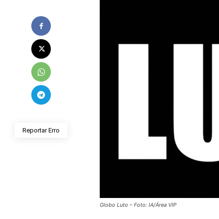
Reportar Erro
Globo Luto – Foto: IA/Área VIP