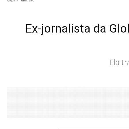
Capa
Televisão
Ex-jornalista da Gl
Ela t