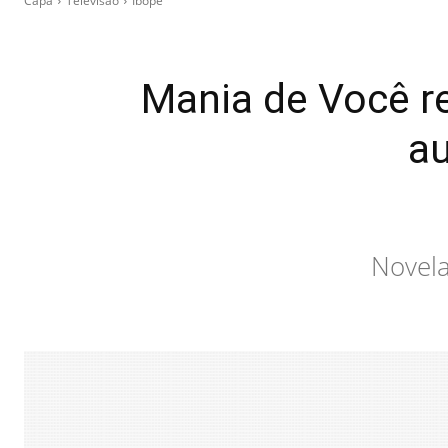
Capa
Televisão
Ibope
Mania de Você r
au
Novela