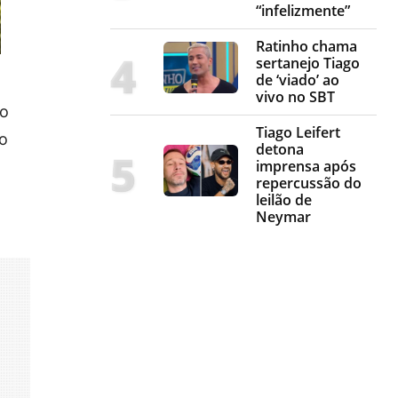
“infelizmente”
Ratinho chama
sertanejo Tiago
de ‘viado’ ao
vivo no SBT
do
Tiago Leifert
do
detona
imprensa após
repercussão do
leilão de
Neymar