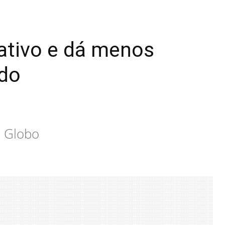
ativo e dá menos
udo
a Globo