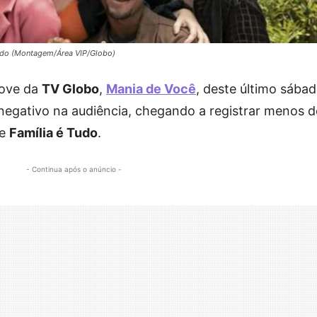
Tudo (Montagem/Área VIP/Globo)
nove da
TV Globo
,
Mania de Você
, deste último sába
 negativo na audiência, chegando a registrar menos 
te
Família é Tudo
.
- Continua após o anúncio -