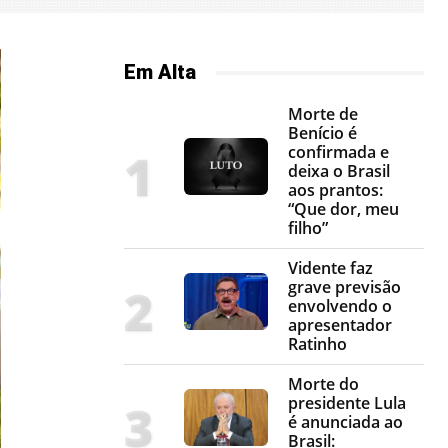
Em Alta
Morte de
Benício é
confirmada e
deixa o Brasil
aos prantos:
“Que dor, meu
filho”
Vidente faz
grave previsão
envolvendo o
apresentador
Ratinho
Morte do
presidente Lula
é anunciada ao
Brasil: