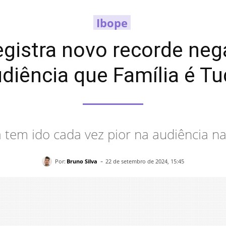
Ibope
egistra novo recorde neg
diência que Família é T
 tem ido cada vez pior na audiência n
-
Por:
Bruno Silva
22 de setembro de 2024, 15:45