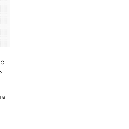
‘O
s
ra