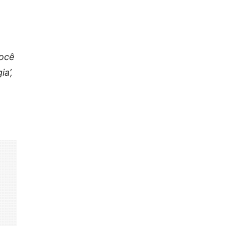
ocê
ia’,