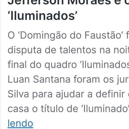
‘Iluminados’
O ‘Domingão do Faustão’ f
disputa de talentos na no
final do quadro ‘Iluminado
Luan Santana foram os ju
Silva para ajudar a defini
casa o título de ‘Iluminad
Jefferson
lendo
Moraes