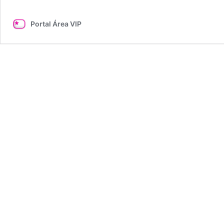
é
o
Portal Área VIP
grande
vencedor
do
‘Iluminados’