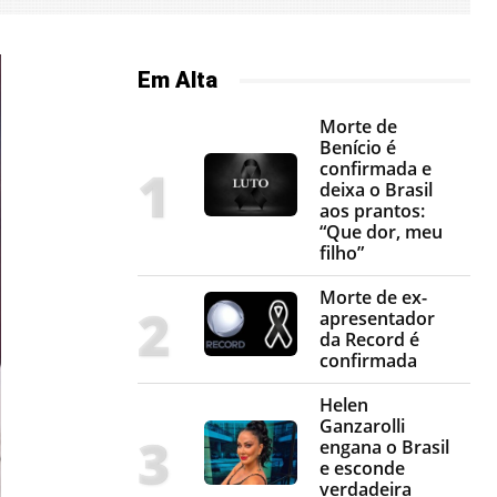
Em Alta
Morte de
Benício é
confirmada e
deixa o Brasil
aos prantos:
“Que dor, meu
filho”
Morte de ex-
apresentador
da Record é
confirmada
Helen
Ganzarolli
engana o Brasil
e esconde
verdadeira