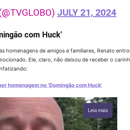
 (@TVGLOBO)
JULY 21, 2024
mingão com Huck’
as homenagens de amigos e familiares, Renato entro
ocionado. Ele, claro, não deixou de receber o carin
enfatizando:
eber homenagem no ‘Domingão com Huck’
Leia mais