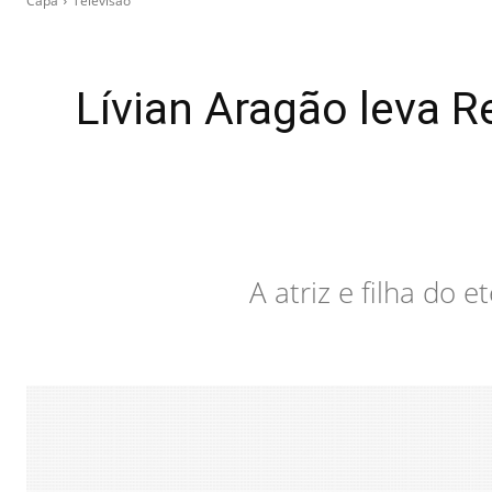
Capa
Televisão
Lívian Aragão leva R
A atriz e filha do