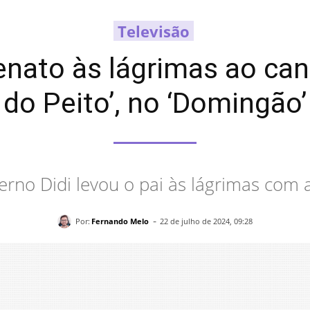
Televisão
enato às lágrimas ao ca
do Peito’, no ‘Domingão’
 eterno Didi levou o pai às lágrimas co
-
Por:
Fernando Melo
22 de julho de 2024, 09:28