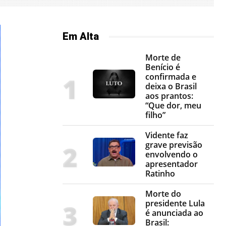
Em Alta
Morte de
Benício é
confirmada e
deixa o Brasil
aos prantos:
“Que dor, meu
filho”
Vidente faz
grave previsão
envolvendo o
apresentador
Ratinho
Morte do
presidente Lula
é anunciada ao
Brasil: