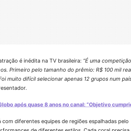
ração é inédita na TV brasileira:
“É uma competiçã
mos. Primeiro pelo tamanho do prêmio: R$ 100 mil rea
oi muito difícil selecionar apenas 12 grupos num paí
presentador.
Globo após quase 8 anos no canal: “Objetivo cumpri
á com diferentes equipes de regiões espalhadas pelo
rformances de diferentes estilos. Cada coral precisa 