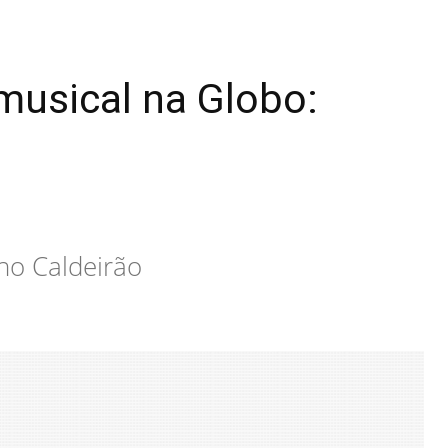
musical na Globo:
no Caldeirão