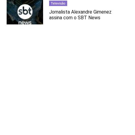
Televisão
Jornalista Alexandre Gimenez
assina com o SBT News
Brasil
Vavá é encontrada debilitada em
casa após desaparecimento
Televisão
Luciano Huck e Patrícia Abravanel
estarão no novo programa de Leo
Dias na Band
Televisão
Sonia Abrão reprova Thelma Assis