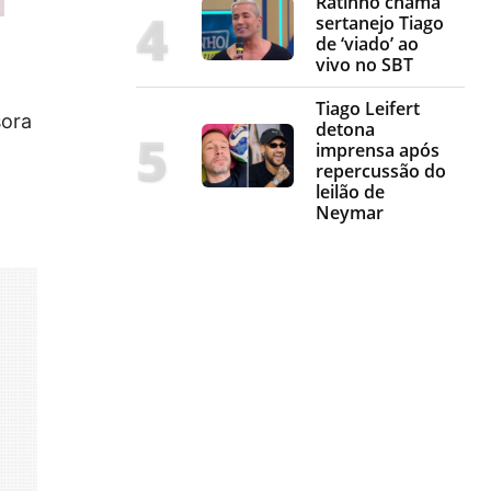
Ratinho chama
sertanejo Tiago
de ‘viado’ ao
vivo no SBT
Tiago Leifert
sora
detona
imprensa após
repercussão do
leilão de
Neymar