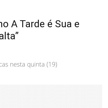
no A Tarde é Sua e
alta”
as nesta quinta (19)