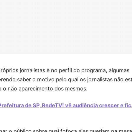
róprios jornalistas e no perfil do programa, algumas
endo saber o motivo pelo qual os jornalistas não es
do o não aparecimento dos mesmos.
refeitura de SP, RedeTV! vê audiência crescer e fic
onar o público sobre qual fofoca eles queriam na mes