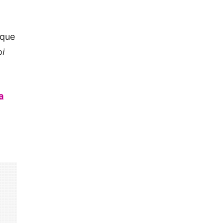
 que
oi
a