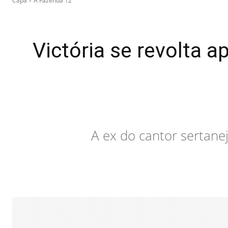
Capa
A Fazenda 12
Victória se revolta 
A ex do cantor sertane