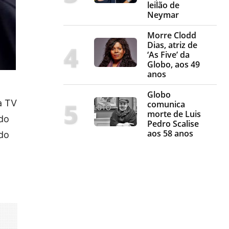
leilão de
Neymar
Morre Clodd
Dias, atriz de
‘As Five’ da
Globo, aos 49
anos
Globo
a TV
comunica
morte de Luis
ado
Pedro Scalise
aos 58 anos
rdo