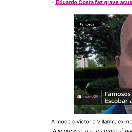
+
Eduardo Costa faz grave acus
A modelo Victória Villarim, ex-
“A impressão que eu tenho é que