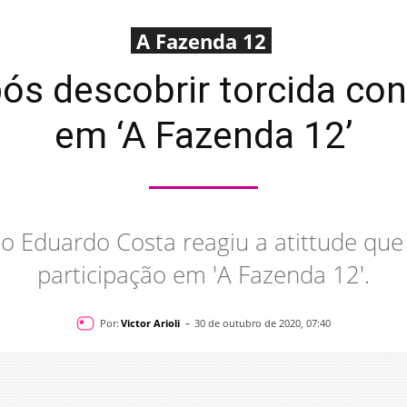
A Fazenda 12
após descobrir torcida co
em ‘A Fazenda 12’
jo Eduardo Costa reagiu a atittude qu
participação em 'A Fazenda 12'.
-
Por:
Victor Arioli
30 de outubro de 2020, 07:40