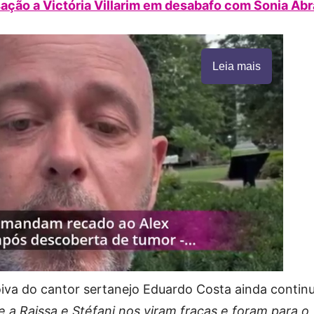
ação a Victória Villarim em desabafo com Sonia Ab
Leia mais
noiva do cantor sertanejo Eduardo Costa ainda contin
 a Raissa e Stéfani nos viram fracas e foram para o