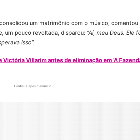
e consolidou um matrimônio com o músico, comentou
 e, um pouco revoltada, disparou:
“Aí, meu Deus. Ele f
perava isso”.
a Victória Villarim antes de eliminação em ‘A Fazend
- Continua após o anúncio -