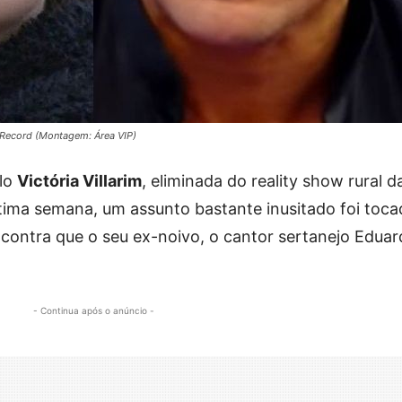
V Record (Montagem: Área VIP)
elo
Victória Villarim
, eliminada do reality show rural d
última semana, um assunto bastante inusitado foi toc
 contra que o seu ex-noivo, o cantor sertanejo Edua
- Continua após o anúncio -