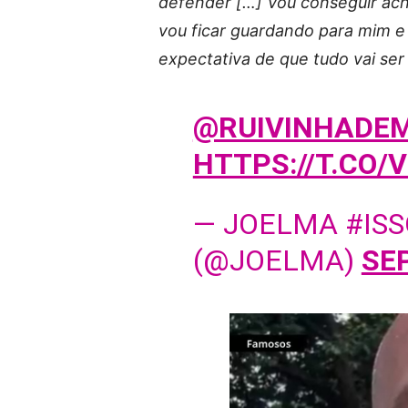
defender […] Vou conseguir ach
vou ficar guardando para mim e 
expectativa de que tudo vai ser 
@RUIVINHADE
HTTPS://T.CO/
— JOELMA #IS
(@JOELMA)
SE