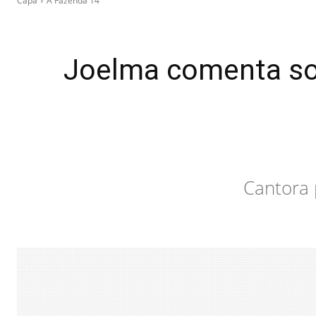
Capa
A Fazenda 14
Joelma comenta so
Cantora 