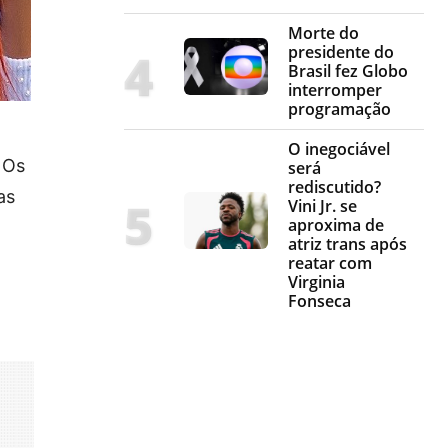
Morte do
presidente do
Brasil fez Globo
interromper
programação
O inegociável
 Os
será
rediscutido?
as
Vini Jr. se
aproxima de
atriz trans após
reatar com
Virginia
Fonseca