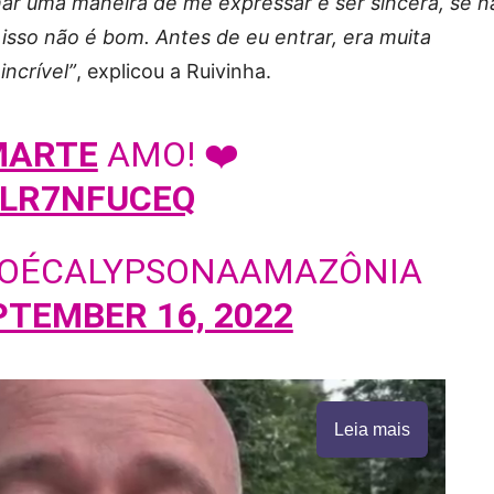
ar uma maneira de me expressar e ser sincera, se n
isso não é bom. Antes de eu entrar, era muita
incrível”
, explicou a Ruivinha.
MARTE
AMO! ❤️
VLR7NFUCEQ
SOÉCALYPSONAAMAZÔNIA
PTEMBER 16, 2022
Leia mais