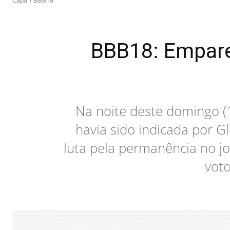
Capa
BBB18
BBB18: Empar
Na noite deste domingo (1
havia sido indicada por G
luta pela permanência no j
voto