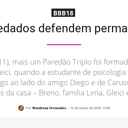
BBB18
edados defendem perman
1), mais um Paredão Triplo foi formado
leici, quando a estudante de psicologia
ogo ao lado do amigo Diego e de Caruso
s da casa – Breno, família Lima, Gleici 
-
Por:
Wandreza Fernandes
12 de março de 2018, 13:40