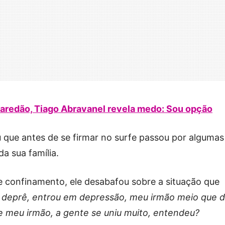
aredão, Tiago Abravanel revela medo: Sou opção
 que antes de se firmar no surfe passou por algumas
da sua família.
 confinamento, ele desabafou sobre a situação que
a deprê, entrou em depressão, meu irmão meio que 
e meu irmão, a gente se uniu muito, entendeu?