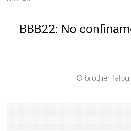
Capa
BBB22
BBB22: No confiname
O brother falou 