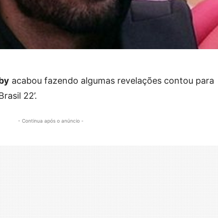
by
acabou fazendo algumas revelações contou para
rasil 22’.
- Continua após o anúncio -