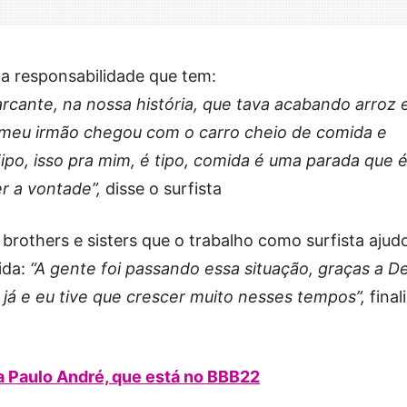
a responsabilidade que tem:
cante, na nossa história, que tava acabando arroz 
 meu irmão chegou com o carro cheio de comida e
po, isso pra mim, é tipo, comida é uma parada que 
r a vontade”,
disse o surfista
 brothers e sisters que o trabalho como surfista ajud
ida:
“A gente foi passando essa situação, graças a D
 já e eu tive que crescer muito nesses tempos”,
final
a Paulo André, que está no BBB22