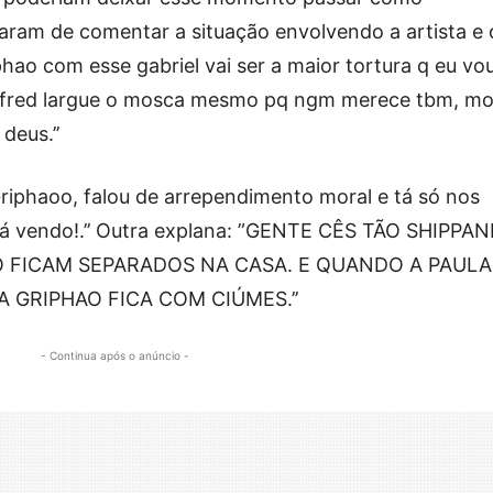
aram de comentar a situação envolvendo a artista e 
hao com esse gabriel vai ser a maior tortura q eu vo
le fred largue o mosca mesmo pq ngm merece tbm, m
deus.’’
phaoo, falou de arrependimento moral e tá só nos
 tá vendo!.’’ Outra explana: ”GENTE CÊS TÃO SHIPPA
Ó FICAM SEPARADOS NA CASA. E QUANDO A PAULA
 GRIPHAO FICA COM CIÚMES.’’
- Continua após o anúncio -