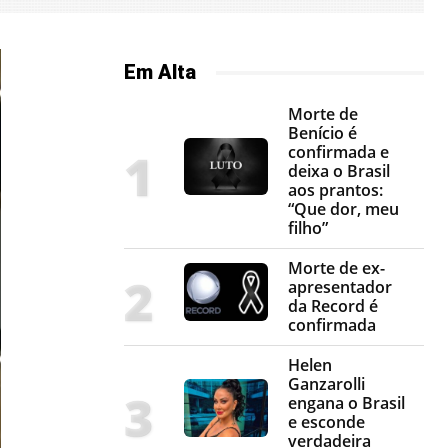
Em Alta
Morte de
Benício é
confirmada e
deixa o Brasil
aos prantos:
“Que dor, meu
filho”
Morte de ex-
apresentador
da Record é
confirmada
Helen
Ganzarolli
engana o Brasil
e esconde
verdadeira