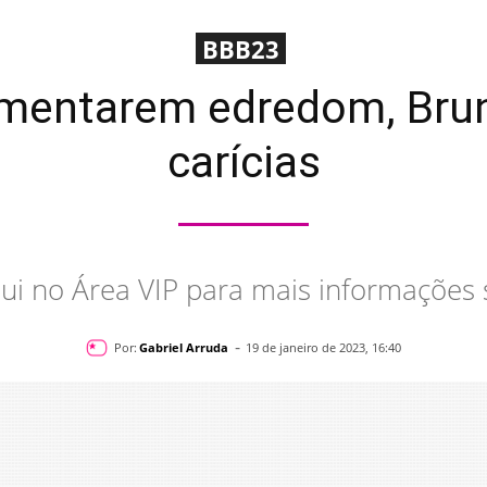
BBB23
entarem edredom, Brun
carícias
qui no Área VIP para mais informações
-
Por:
Gabriel Arruda
19 de janeiro de 2023, 16:40