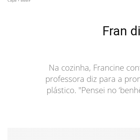
Capa
BBB9
Fran d
Na cozinha, Francine con
professora diz para a pro
plástico. "Pensei no ‘benh