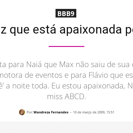
BBB9
iz que está apaixonada 
ta para Naiá que Max não saiu de sua 
motora de eventos e para Flávio que es
ê’ a noite toda. Eu estou apaixonada, N
miss ABCD.
-
Por:
Wandreza Fernandes
10 de março de 2009, 15:51