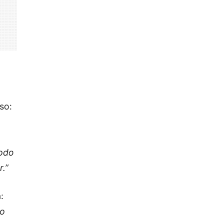
so:
todo
.”
:
do