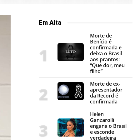
Em Alta
Morte de
Benício é
confirmada e
deixa o Brasil
aos prantos:
“Que dor, meu
filho”
Morte de ex-
apresentador
da Record é
confirmada
Helen
Ganzarolli
engana o Brasil
e esconde
verdadeira