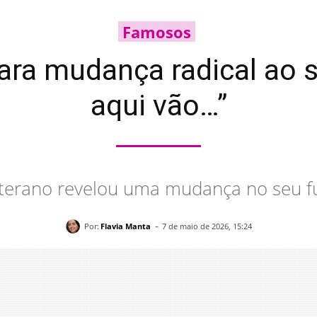
Famosos
ra mudança radical ao s
aqui vão…”
terano revelou uma mudança no seu f
-
Por:
Flavia Manta
7 de maio de 2026, 15:24