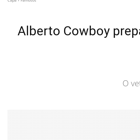
Capa
Famosos
Alberto Cowboy prepa
O ve