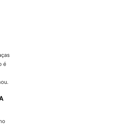
aças
o é
mou.
A
omo