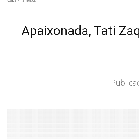
Capa
Famosos
Apaixonada, Tati Zaq
Publica