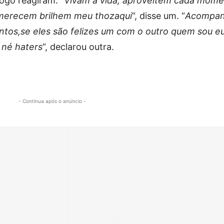
ogo reagiram: “
Vivam a vida, aproveitem cada mom
 merecem brilhem meu thozaqui
“, disse um. “
Acompa
untos,se eles são felizes um com o outro quem sou e
 né haters
“, declarou outra.
- Continua após o anúncio -