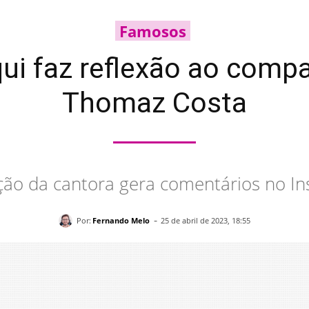
Famosos
ui faz reflexão ao compa
Thomaz Costa
ção da cantora gera comentários no I
-
Por:
Fernando Melo
25 de abril de 2023, 18:55