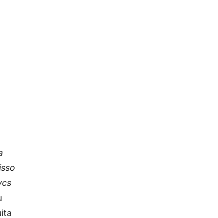
a
isso
vcs
u
ita