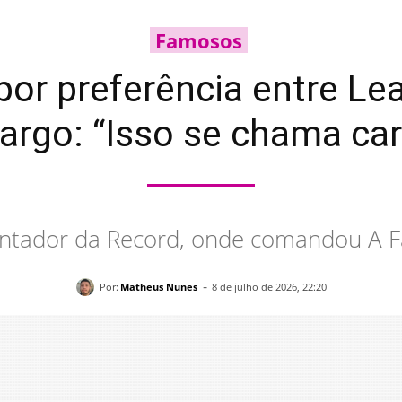
Famosos
xpor preferência entre 
rgo: “Isso se chama car
sentador da Record, onde comandou A 
-
Por:
Matheus Nunes
8 de julho de 2026, 22:20