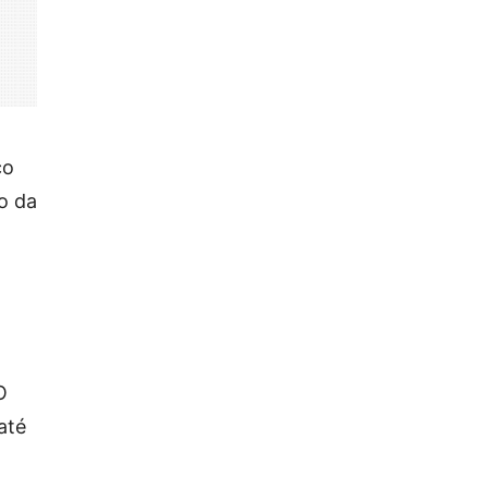
co
o da
O
até