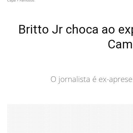
Capa
Famosos
Britto Jr choca ao e
Cama
O jornalista é ex-apre