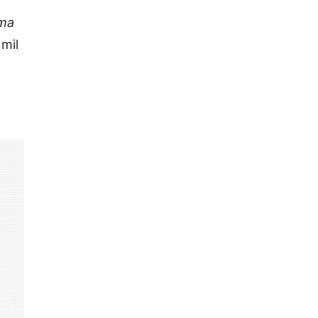
ama
 mil