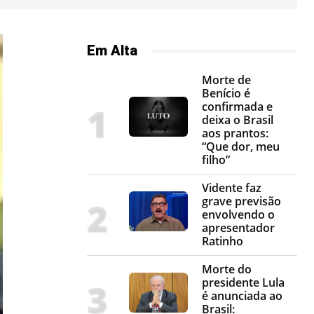
Em Alta
Morte de
Benício é
confirmada e
deixa o Brasil
aos prantos:
“Que dor, meu
filho”
Vidente faz
grave previsão
envolvendo o
apresentador
Ratinho
Morte do
presidente Lula
é anunciada ao
Brasil: