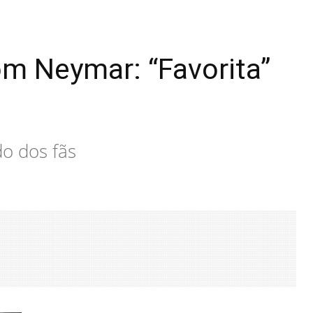
om Neymar: “Favorita”
do dos fãs