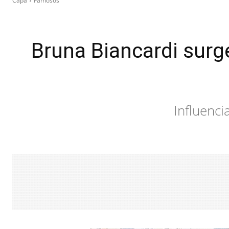
Capa
Famosos
Bruna Biancardi surg
Influenci