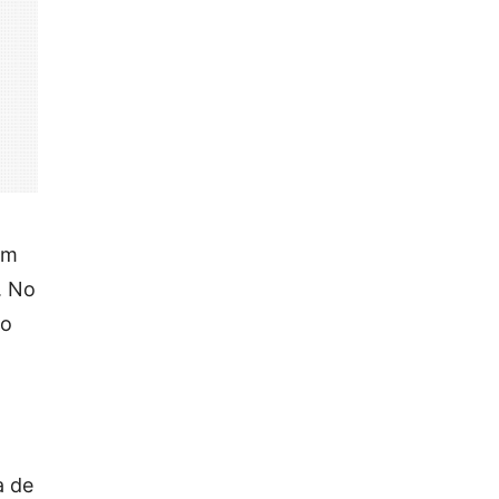
om
. No
do
a de