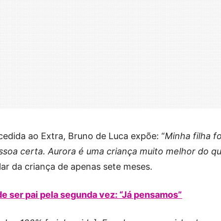
edida ao Extra, Bruno de Luca expõe: “
Minha filha fo
ssoa certa. Aurora é uma criança muito melhor do q
alar da criança de apenas sete meses.
de ser pai pela segunda vez: “Já pensamos”