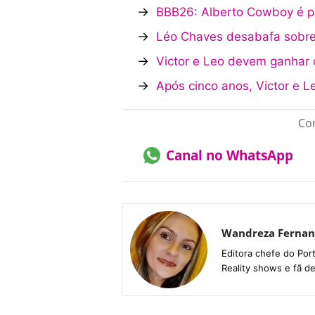
→
BBB26: Alberto Cowboy é p
→
Léo Chaves desabafa sobre
→
Victor e Leo devem ganhar
→
Após cinco anos, Victor e L
Con
Canal no WhatsApp
Wandreza Fernan
Editora chefe do Por
Reality shows e fã d