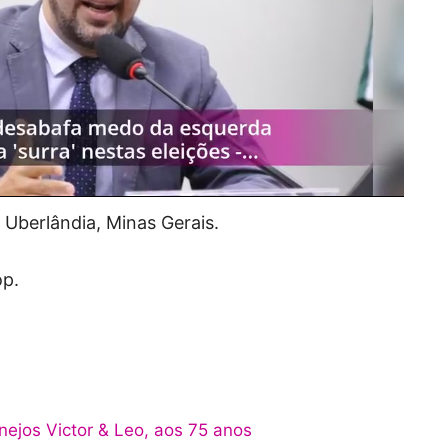
 Uberlândia, Minas Gerais.
op.
nejos Victor & Leo, aos 75 anos