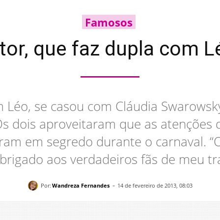
Famosos
tor, que faz dupla com L
m Léo, se casou com Cláudia Swarowsky
s dois aproveitaram que as atenções 
ram em segredo durante o carnaval. “O
Obrigado aos verdadeiros fãs de meu tr
-
Por:
Wandreza Fernandes
14 de fevereiro de 2013, 08:03