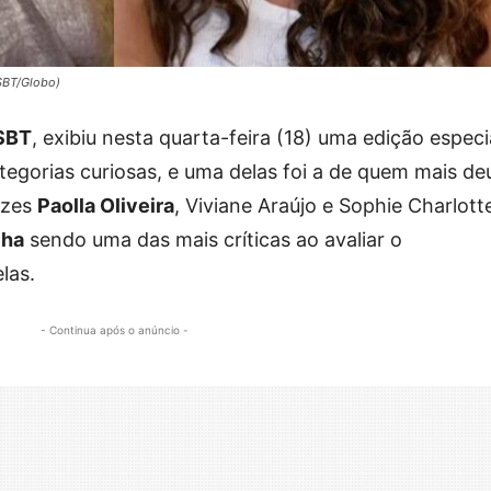
/SBT/Globo)
SBT
, exibiu nesta quarta-feira (18) uma edição especi
egorias curiosas, e uma delas foi a de quem mais de
izes
Paolla Oliveira
, Viviane Araújo e Sophie Charlott
cha
sendo uma das mais críticas ao avaliar o
las.
- Continua após o anúncio -