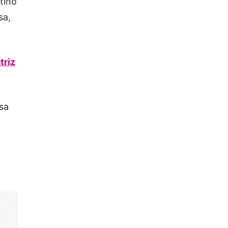
tino
sa,
triz
nsa