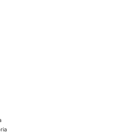
a
ria