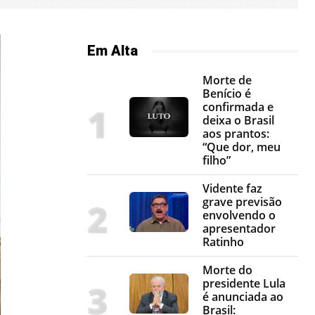
Em Alta
Morte de
Benício é
confirmada e
deixa o Brasil
aos prantos:
“Que dor, meu
filho”
Vidente faz
grave previsão
envolvendo o
apresentador
Ratinho
Morte do
presidente Lula
é anunciada ao
Brasil: