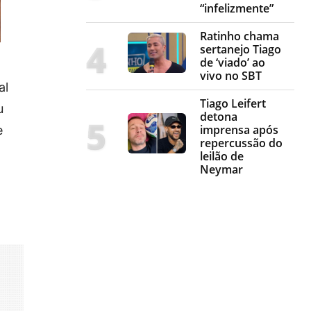
“infelizmente”
Ratinho chama
sertanejo Tiago
de ‘viado’ ao
vivo no SBT
al
Tiago Leifert
u
detona
imprensa após
e
repercussão do
leilão de
Neymar