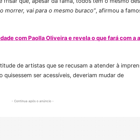
 frisar que, apesar da fama, todos têm o mesmo des
o morrer, vai para o mesmo buraco”
, afirmou a famo
dade com Paolla Oliveira e revela o que fará com a a
atitude de artistas que se recusam a atender à impre
ão quisessem ser acessíveis, deveriam mudar de
- Continua após o anúncio -