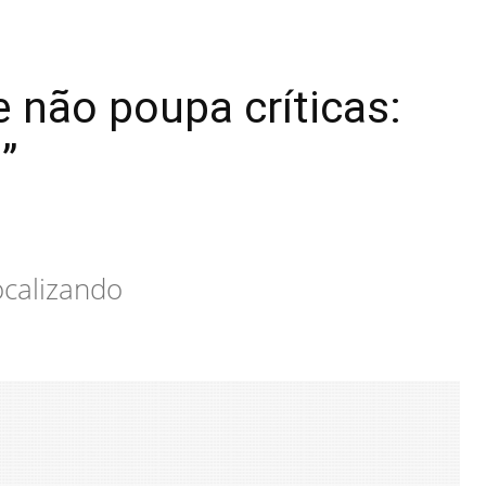
e não poupa críticas:
”
ocalizando