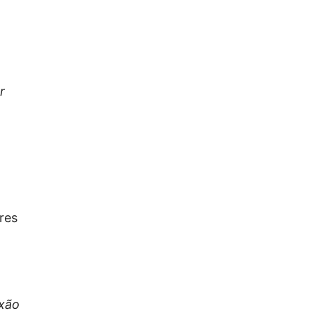
r
res
exão