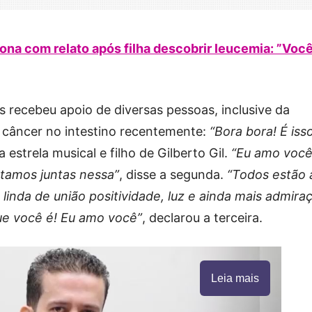
na com relato após filha descobrir leucemia: ”Você
 recebeu apoio de diversas pessoas, inclusive da
m câncer no intestino recentemente:
“Bora bora! É isso
a estrela musical e filho de Gilberto Gil.
“Eu amo voc
stamos juntas nessa”
, disse a segunda.
“Todos estão 
e linda de união positividade, luz e ainda mais admira
ue você é! Eu amo você”
, declarou a terceira.
Leia mais