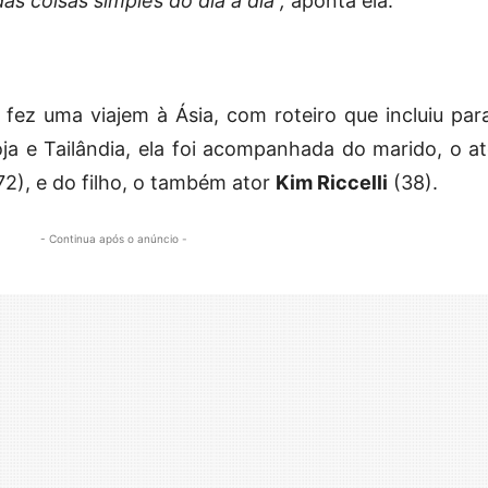
as coisas simples do dia a dia”,
aponta ela.
ez uma viajem à Ásia, com roteiro que incluiu par
 e Tailândia, ela foi acompanhada do marido, o at
72), e do filho, o também ator
Kim Riccelli
(38).
- Continua após o anúncio -