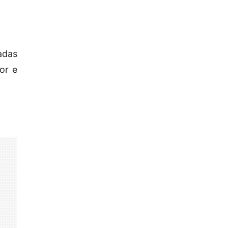
adas
or e