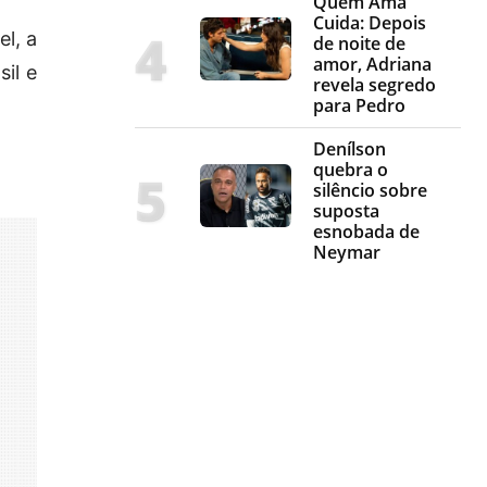
Quem Ama
Cuida: Depois
l, a
de noite de
amor, Adriana
il e
revela segredo
para Pedro
Denílson
quebra o
silêncio sobre
suposta
esnobada de
Neymar