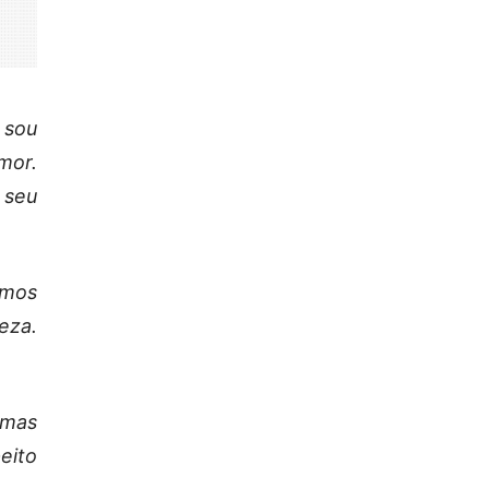
 sou
mor.
 seu
mos
eza.
 mas
eito