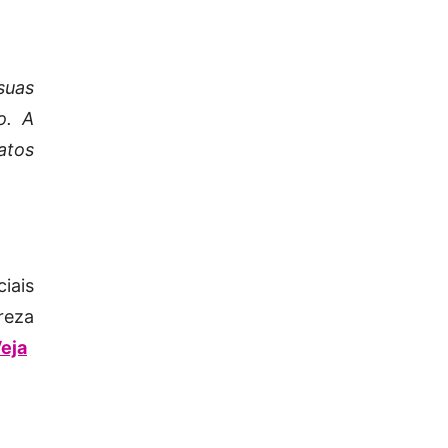
suas
o. A
atos
iais
reza
Veja