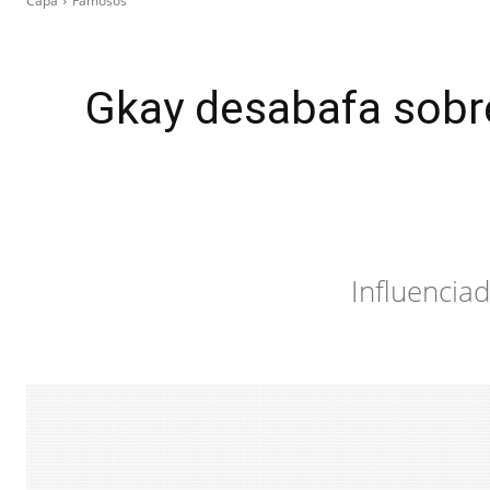
Capa
Famosos
Gkay desabafa sobre
Influenciad