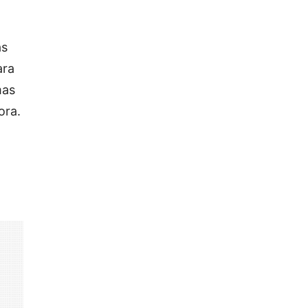
as
ara
mas
ora.