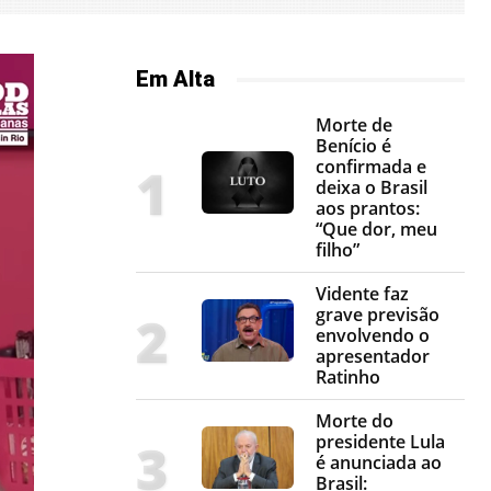
Em Alta
Morte de
Benício é
confirmada e
deixa o Brasil
aos prantos:
“Que dor, meu
filho”
Vidente faz
grave previsão
envolvendo o
apresentador
Ratinho
Morte do
presidente Lula
é anunciada ao
Brasil: