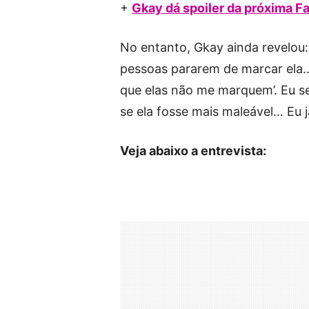
+
Gkay dá spoiler da próxima F
No entanto, Gkay ainda revelou:
pessoas pararem de marcar ela.. 
que elas não me marquem’. Eu s
se ela fosse mais maleável… Eu j
Veja abaixo a entrevista: