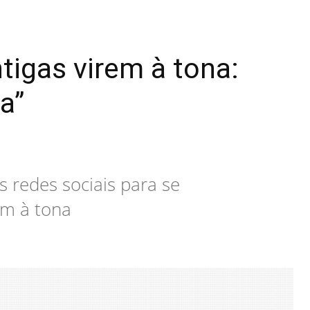
tigas virem à tona:
a”
s redes sociais para se
am à tona