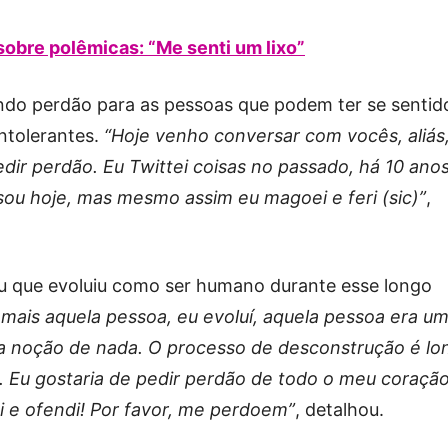
sobre polêmicas: “Me senti um lixo”
indo perdão para as pessoas que podem ter se sentid
ntolerantes.
“Hoje venho conversar com vocês, aliás
dir perdão. Eu Twittei coisas no passado, há 10 ano
ou hoje, mas mesmo assim eu magoei e feri (sic)”
,
ou que evoluiu como ser humano durante esse longo
 mais aquela pessoa, eu evoluí, aquela pessoa era u
ha noção de nada. O processo de desconstrução é lo
. Eu gostaria de pedir perdão de todo o meu coração
 e ofendi! Por favor, me perdoem”
, detalhou.