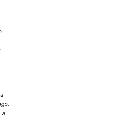
o
,
s
ma
ngo,
 a