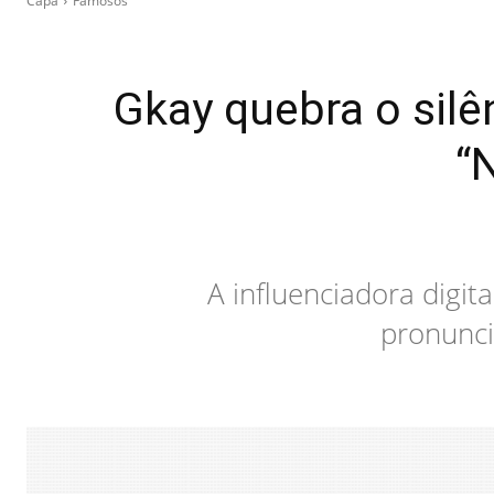
Capa
Famosos
Gkay quebra o silê
“
A influenciadora digit
pronunci