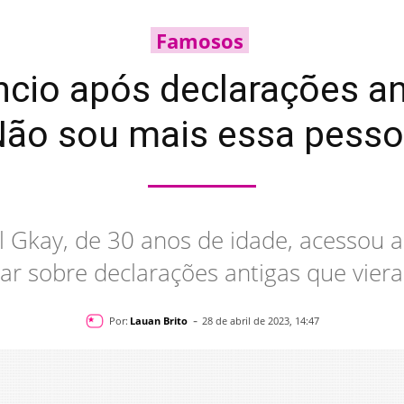
Famosos
ncio após declarações an
Não sou mais essa pesso
al Gkay, de 30 anos de idade, acessou a
ar sobre declarações antigas que vier
-
Por:
Lauan Brito
28 de abril de 2023, 14:47