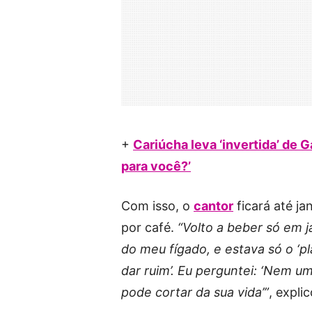
+
Cariúcha leva ‘invertida’ de 
para você?’
Com isso, o
cantor
ficará até ja
por café.
“Volto a beber só em 
do meu fígado, e estava só o ‘pl
dar ruim’. Eu perguntei: ‘Nem u
pode cortar da sua vida’”
, explic