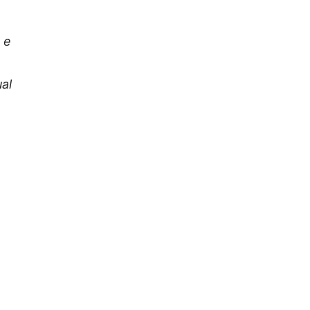
m
 e
al