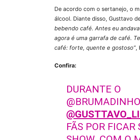
De acordo com o sertanejo, o m
álcool. Diante disso, Gusttavo de
bebendo café. Antes eu andava
agora é uma garrafa de café. T
café: forte, quente e gostoso”
,
Confira:
DURANTE O
@BRUMADINHOR
@GUSTTAVO_L
FÃS POR FICAR
SHOW. COM O 