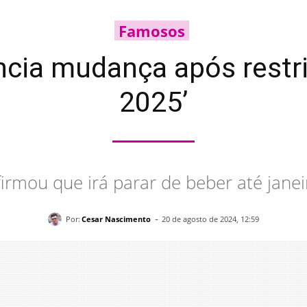
Famosos
cia mudança após restr
2025’
irmou que irá parar de beber até jane
-
Por:
Cesar Nascimento
20 de agosto de 2024, 12:59