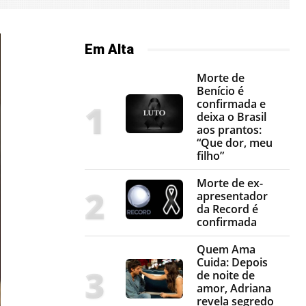
Em Alta
Morte de
Benício é
confirmada e
deixa o Brasil
aos prantos:
“Que dor, meu
filho”
Morte de ex-
apresentador
da Record é
confirmada
Quem Ama
Cuida: Depois
de noite de
amor, Adriana
revela segredo