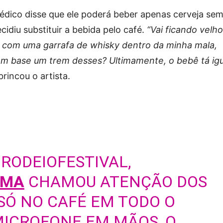
édico disse que ele poderá beber apenas cerveja se
cidiu substituir a bebida pelo café.
“Vai ficando velho
 com uma garrafa de whisky dentro da minha mala,
em base um trem desses? Ultimamente, o bebê tá igu
 brincou o artista.
ODEIOFESTIVAL,
IMA
CHAMOU ATENÇÃO DOS
 SÓ NO CAFÉ EM TODO O
MICROFONE EM MÃOS, O