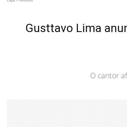
Capa
Famosos
Gusttavo Lima anun
O cantor af