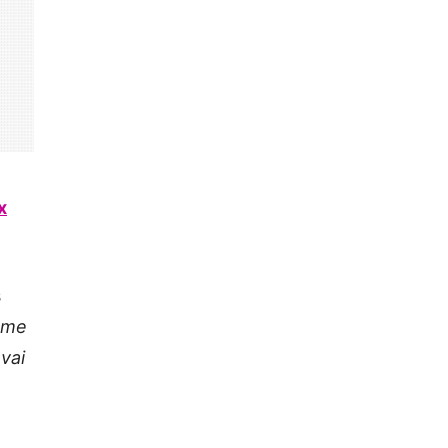
x
s
ame
vai