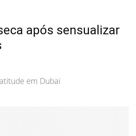
nseca após sensualizar
s
 atitude em Dubai