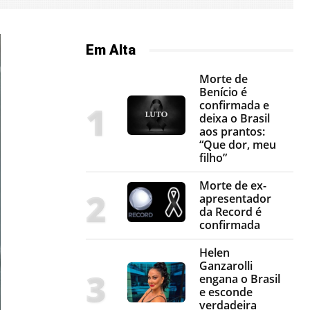
Em Alta
Morte de
Benício é
confirmada e
deixa o Brasil
aos prantos:
“Que dor, meu
filho”
Morte de ex-
apresentador
da Record é
confirmada
Helen
Ganzarolli
engana o Brasil
e esconde
verdadeira