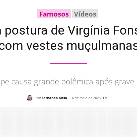
Famosos
Vídeos
 postura de Virgínia Fo
com vestes muçulmana
ipe causa grande polêmica após grave
-
Por:
Fernando Melo
6 de maio de 2023, 17:11