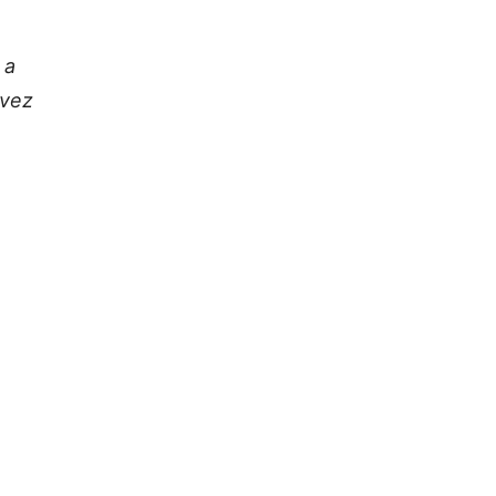
m
 a
 vez