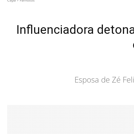
Capa
Famosos
Influenciadora detona
Esposa de Zé Fel