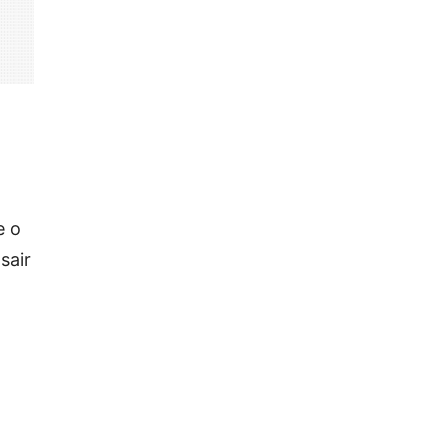
e o
sair