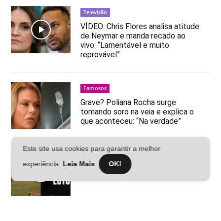
Televisão
VÍDEO: Chris Flores analisa atitude
de Neymar e manda recado ao
vivo: “Lamentável e muito
reprovável”
Famosos
Grave? Poliana Rocha surge
tomando soro na veia e explica o
que aconteceu: “Na verdade”
Este site usa cookies para garantir a melhor
Futebol
experiência.
Leia Mais
.
OK!
Jogador é atingido por raio e
morre aos 24 anos