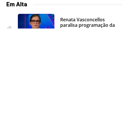
Em Alta
Renata Vasconcellos
paralisa programação da
Globo e comunica morte
ao Brasil: “não resistiu”
Gilberto Gil passa por
susto e é resgatado por
bombeiros
Nicolas, jogador do São
Paulo, é preso por
atropelar e matar idoso
de 84 anos
Helen Ganzarolli engana o