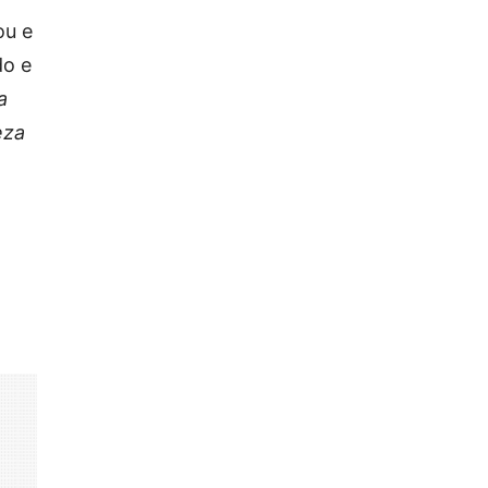
ou e
do e
a
eza