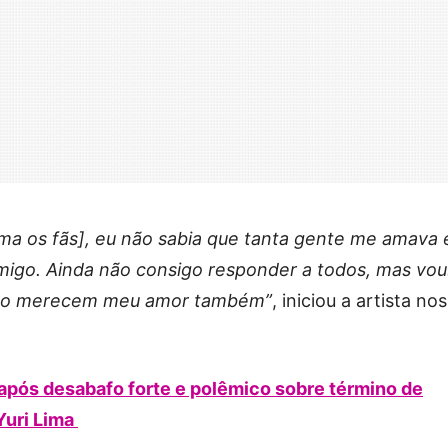
a os fãs], eu não sabia que tanta gente me amava 
omigo. Ainda não consigo responder a todos, mas vou
odo merecem meu amor também”
, iniciou a artista nos
após desabafo forte e polêmico sobre término de
Yuri Lima