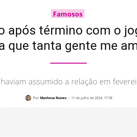
Famosos
o após término com o jo
a que tanta gente me a
 haviam assumido a relação em fevere
-
Por:
Matheus Nunes
11 de julho de 2024, 17:38