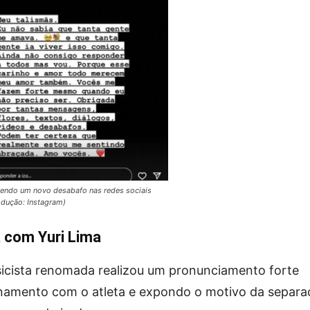
zendo um novo desabafo nas redes sociais
dução: Instagram)
a com Yuri Lima
usicista renomada realizou um pronunciamento forte
onamento com o atleta e expondo o motivo da separa