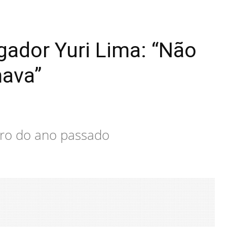
gador Yuri Lima: “Não
mava”
iro do ano passado