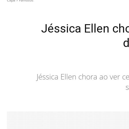
Capa
Famosos
Jéssica Ellen ch
d
Jéssica Ellen chora ao ver 
s