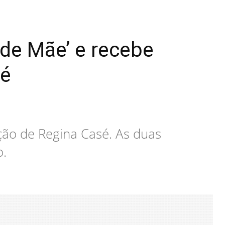
 de Mãe’ e recebe
sé
ação de Regina Casé. As duas
o.