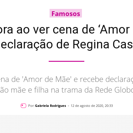
Famosos
ora ao ver cena de ‘Amor
eclaração de Regina Ca
cena de 'Amor de Mãe' e recebe declar
ão mãe e filha na trama da Rede Glob
-
Por:
Gabriela Rodrigues
12 de agosto de 2020, 20:33