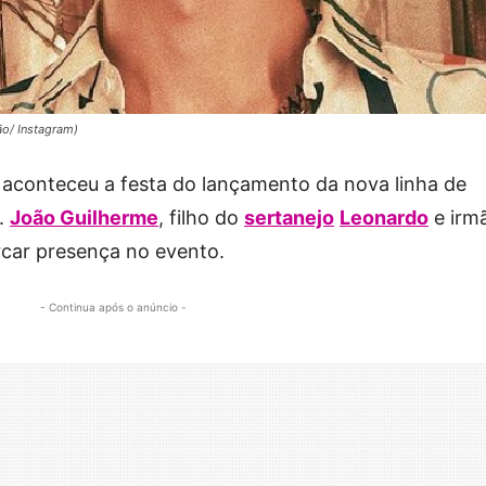
ão/ Instagram)
), aconteceu a festa do lançamento da nova linha de
.
João Guilherme
, filho do
sertanejo
Leonardo
e irm
rcar presença no evento.
- Continua após o anúncio -