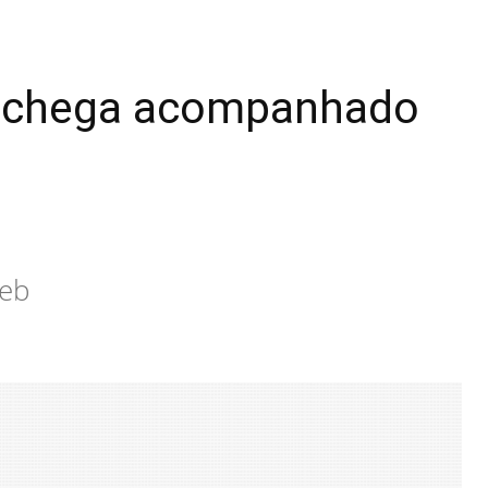
o, chega acompanhado
web