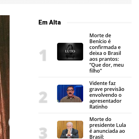
Em Alta
Morte de
Benício é
confirmada e
deixa o Brasil
aos prantos:
“Que dor, meu
filho”
Vidente faz
grave previsão
envolvendo o
apresentador
Ratinho
Morte do
presidente Lula
é anunciada ao
Brasil: