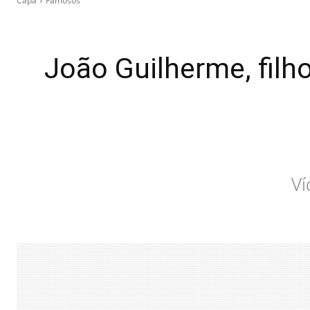
Capa
Famosos
João Guilherme, fil
Ví