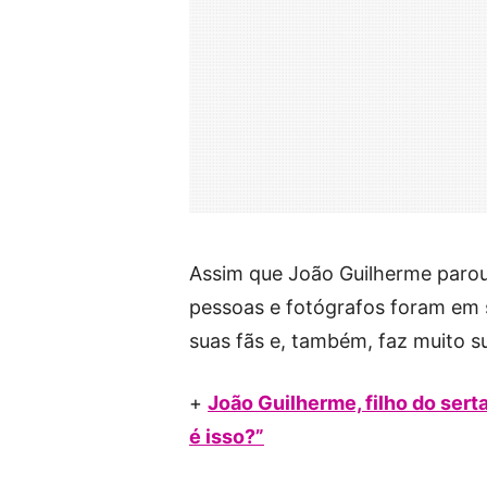
Assim que João Guilherme parou
pessoas e fotógrafos foram em 
suas fãs e, também, faz muito 
+
João Guilherme, filho do sert
é isso?”