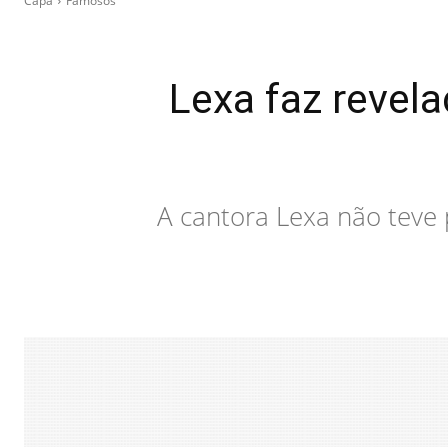
Capa
Famosos
Lexa faz revel
A cantora Lexa não teve 