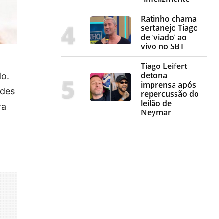
Ratinho chama
sertanejo Tiago
de ‘viado’ ao
vivo no SBT
Tiago Leifert
detona
do.
imprensa após
ades
repercussão do
leilão de
ra
Neymar