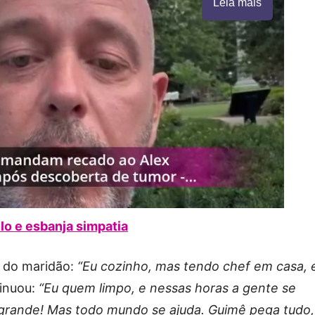
Leia mais
o e esbanja simpatia
a do maridão:
“Eu cozinho, mas tendo chef em casa, 
tinuou:
“Eu quem limpo, e nessas horas a gente se
grande! Mas todo mundo se ajuda. Guimê pega tudo,