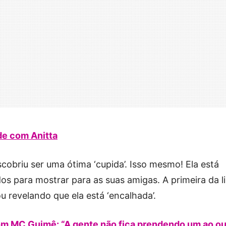
de com Anitta
obriu ser uma ótima ‘cupida’. Isso mesmo! Ela está
os para mostrar para as suas amigas. A primeira da li
ou revelando que ela está ‘encalhada’.
om MC Guimê: “A gente não fica prendendo um ao ou