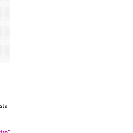
sta
tro”