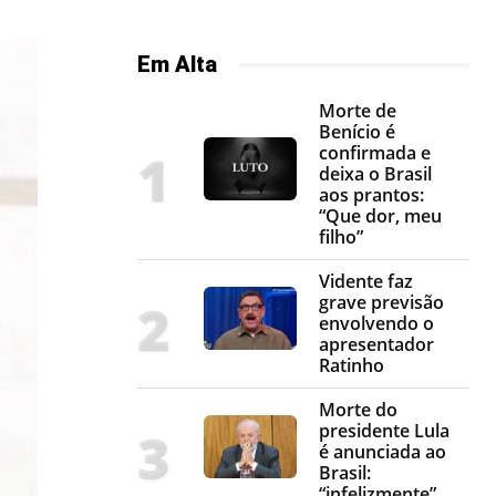
Em Alta
Morte de
Benício é
confirmada e
deixa o Brasil
aos prantos:
“Que dor, meu
filho”
Vidente faz
grave previsão
envolvendo o
apresentador
Ratinho
Morte do
presidente Lula
é anunciada ao
Brasil:
“infelizmente”