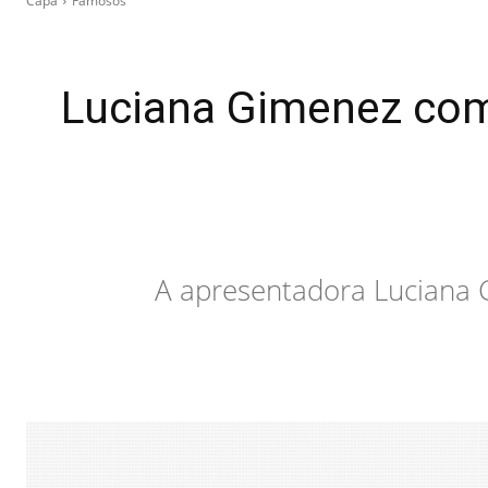
Capa
Famosos
Luciana Gimenez come
A apresentadora Luciana 