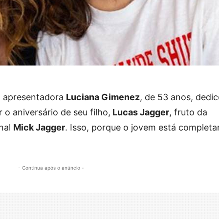
 a apresentadora
Luciana Gimenez
, de 53 anos, dedi
o aniversário de seu filho,
Lucas Jagger
, fruto da
onal
Mick Jagger
. Isso, porque o jovem está complet
- Continua após o anúncio -