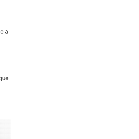
e a
 que