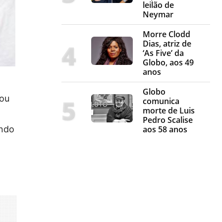
leilão de
Neymar
Morre Clodd
Dias, atriz de
‘As Five’ da
Globo, aos 49
anos
Globo
cou
comunica
morte de Luis
Pedro Scalise
ando
aos 58 anos