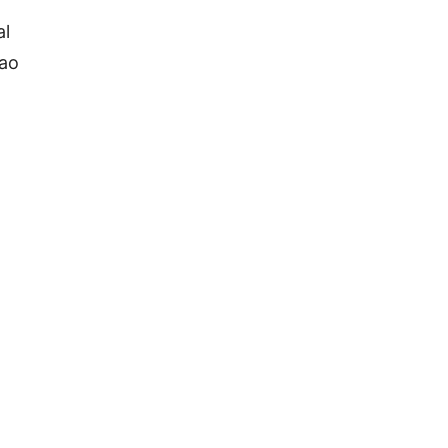
al
 ao