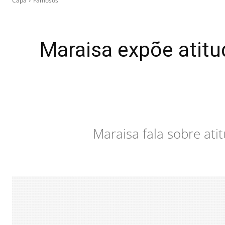
Capa
Famosos
Maraisa expõe atitu
Maraisa fala sobre at