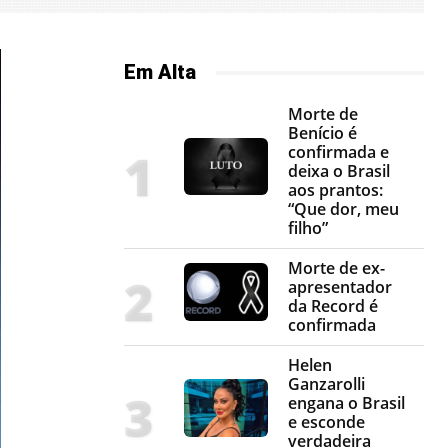
Em Alta
Morte de
Benício é
confirmada e
deixa o Brasil
aos prantos:
“Que dor, meu
filho”
Morte de ex-
apresentador
da Record é
confirmada
Helen
Ganzarolli
engana o Brasil
e esconde
verdadeira