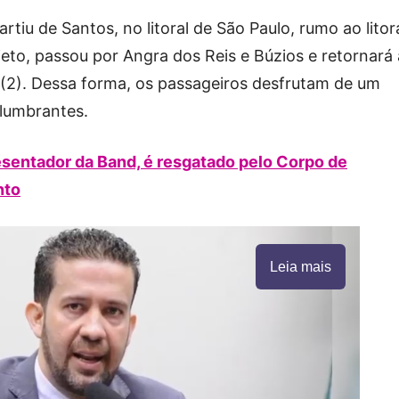
artiu de Santos, no litoral de São Paulo, rumo ao litor
jeto, passou por Angra dos Reis e Búzios e retornará
 (2). Dessa forma, os passageiros desfrutam de um
slumbrantes.
resentador da Band, é resgatado pelo Corpo de
nto
Leia mais