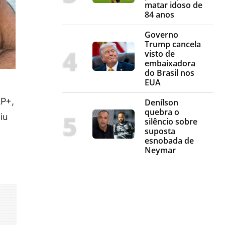
matar idoso de
84 anos
Governo
Trump cancela
visto de
embaixadora
do Brasil nos
EUA
AP+,
Denílson
quebra o
iu
silêncio sobre
suposta
esnobada de
Neymar