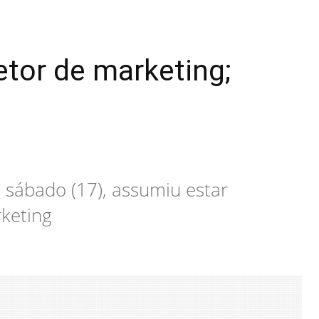
or de marketing;
 sábado (17), assumiu estar
keting