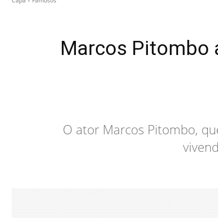
Capa
Famosos
Marcos Pitombo 
O ator Marcos Pitombo, que
viven