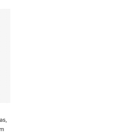
as,
um