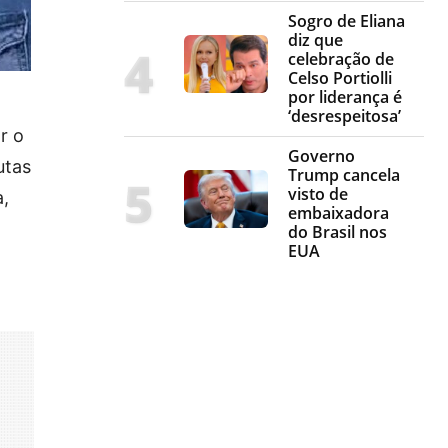
Sogro de Eliana
diz que
celebração de
Celso Portiolli
por liderança é
‘desrespeitosa’
r o
Governo
utas
Trump cancela
visto de
a,
embaixadora
do Brasil nos
EUA