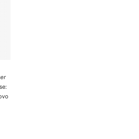
ser
se:
 ovo