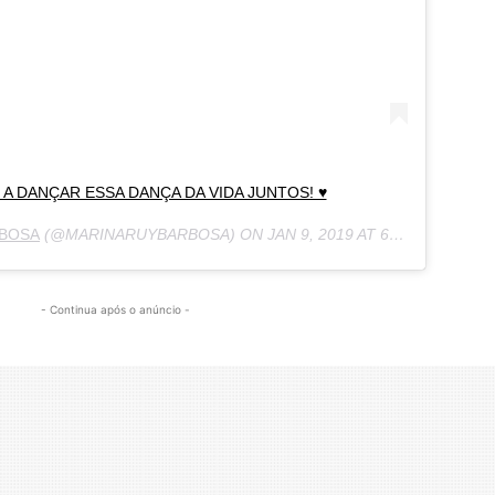
A DANÇAR ESSA DANÇA DA VIDA JUNTOS! ♥️
RBOSA
(@MARINARUYBARBOSA) ON
JAN 9, 2019 AT 6:21PM PST
- Continua após o anúncio -