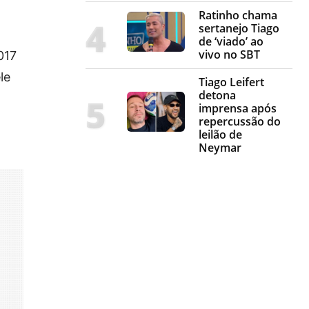
Ratinho chama
sertanejo Tiago
de ‘viado’ ao
vivo no SBT
017
le
Tiago Leifert
detona
imprensa após
repercussão do
leilão de
Neymar