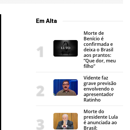
Em Alta
Morte de
Benício é
confirmada e
deixa o Brasil
aos prantos:
“Que dor, meu
filho”
Vidente faz
grave previsão
envolvendo o
apresentador
Ratinho
Morte do
presidente Lula
é anunciada ao
Brasil: