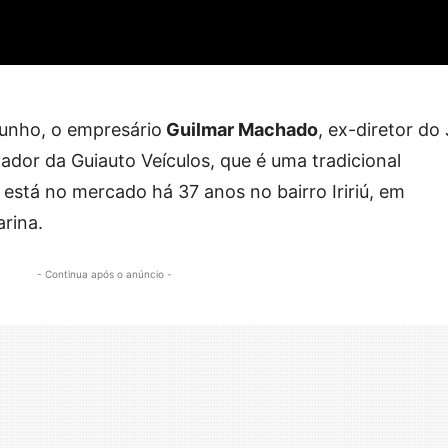
junho, o empresário
Guilmar Machado
, ex-diretor do
dador da Guiauto Veículos, que é uma tradicional
stá no mercado há 37 anos no bairro Iririú, em
arina.
- Continua após o anúncio -