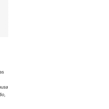
as
ausa
ão,