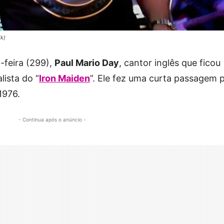
k)
-feira (299),
Paul Mario Day
, cantor inglês que ficou
ista do “
Iron Maiden
”. Ele fez uma curta passagem 
1976.
- Continua após o anúncio -