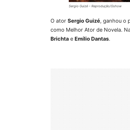
Sergio Guizé – Reprodução/Gshow
O ator
Sergio Guizé
, ganhou o 
como Melhor Ator de Novela. Na
Brichta
e
Emílio Dantas
.