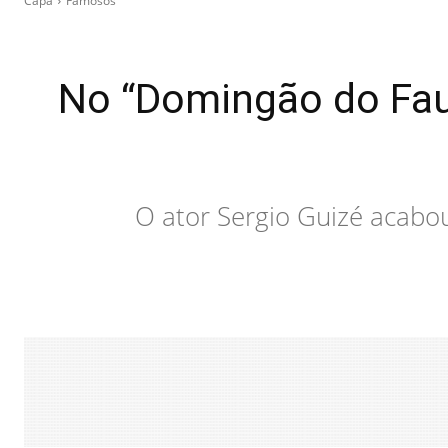
Capa
Famosos
No “Domingão do Faus
O ator Sergio Guizé acabou