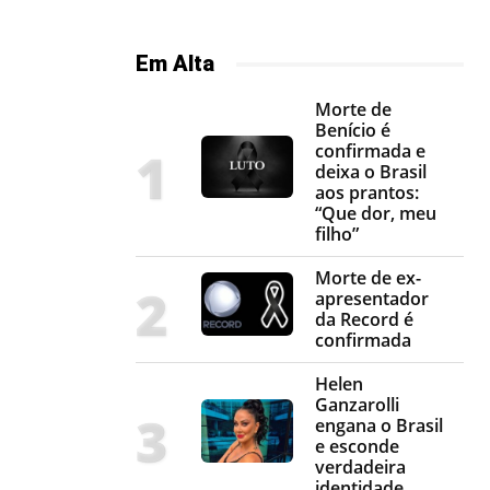
Em Alta
Morte de
Benício é
confirmada e
deixa o Brasil
aos prantos:
“Que dor, meu
filho”
Morte de ex-
apresentador
da Record é
confirmada
Helen
Ganzarolli
engana o Brasil
e esconde
verdadeira
identidade