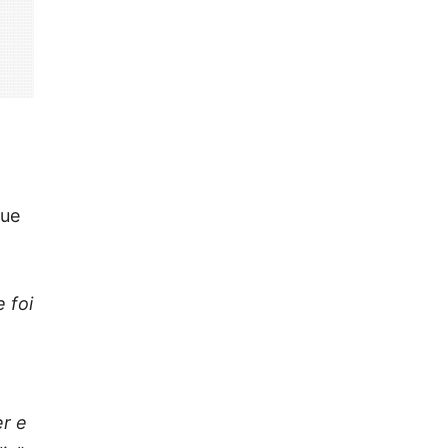
que
 foi
er e