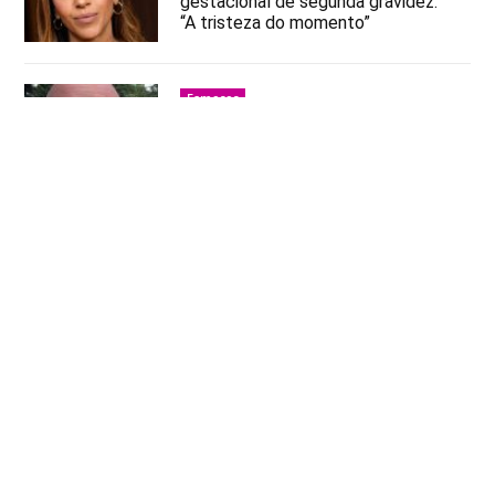
gestacional de segunda gravidez:
“A tristeza do momento”
Famosos
Famosos mandam recado ao Alex
Escobar após descoberta de
tumor
Famosos
Alex Escobar rompe silêncio após
descoberta de tumor: “Respirar
fundo e lutar”
Famosos
Alex Escobar é internado e passa
por cirurgia para retirar tumor no
peito