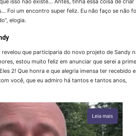
ue isso não existe… Antes, tinha essa coisa de criar
s… Foi um encontro super feliz. Eu não faço se não f
o”, elogia.
ndy
evelou que participaria do novo projeto de Sandy n
ores, estou muito feliz em anunciar que serei a prime
Eles 2! Que honra e que alegria imensa ter recebido 
 com você, que eu admiro há tantos e tantos anos,
Leia mais