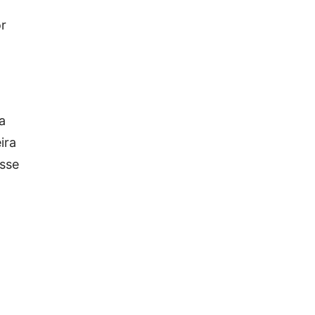
or
a
ira
esse