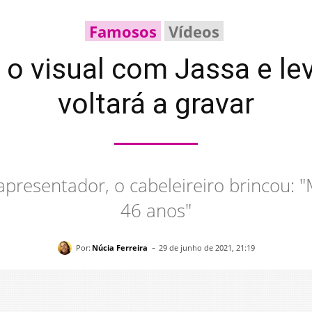
Famosos
Vídeos
 o visual com Jassa e le
voltará a gravar
presentador, o cabeleireiro brincou:
46 anos"
-
Por:
Núcia Ferreira
29 de junho de 2021, 21:19