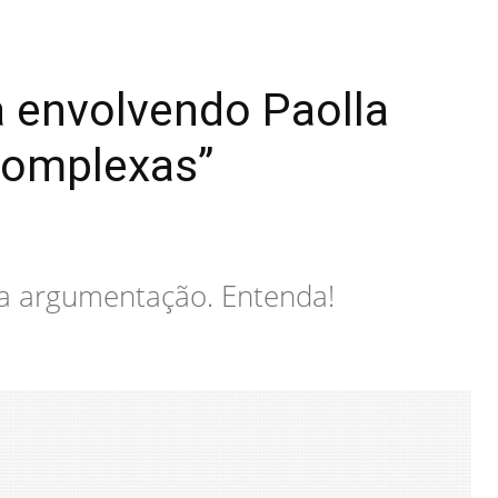
a envolvendo Paolla
 complexas”
ua argumentação. Entenda!