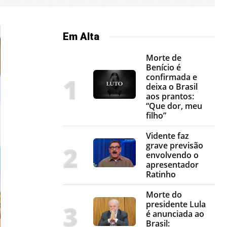
Em Alta
Morte de
Benício é
confirmada e
deixa o Brasil
aos prantos:
“Que dor, meu
filho”
Vidente faz
grave previsão
envolvendo o
apresentador
Ratinho
Morte do
presidente Lula
é anunciada ao
Brasil: