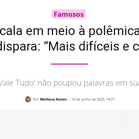
Famosos
e cala em meio à polêmic
 dispara: “Mais difíceis e
'Vale Tudo' não poupou palavras em s
-
Por:
Matheus Nunes
10 de junho de 2025, 14:27