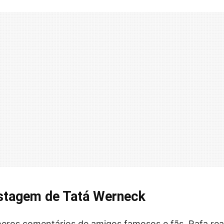
postagem de Tatá Werneck
eros comentários de amigos famosos e fãs, Rafa rea