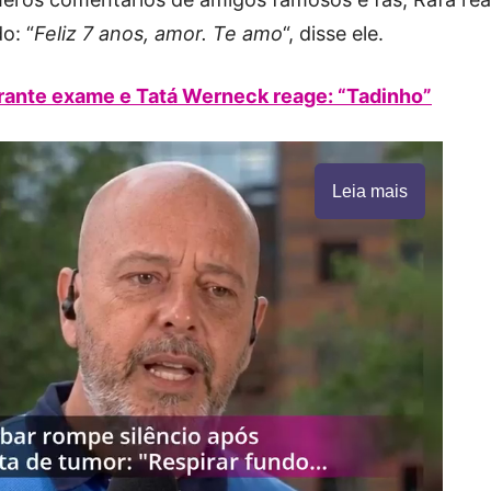
o: “
Feliz 7 anos, amor. Te amo
“, disse ele.
durante exame e Tatá Werneck reage: “Tadinho”
Leia mais