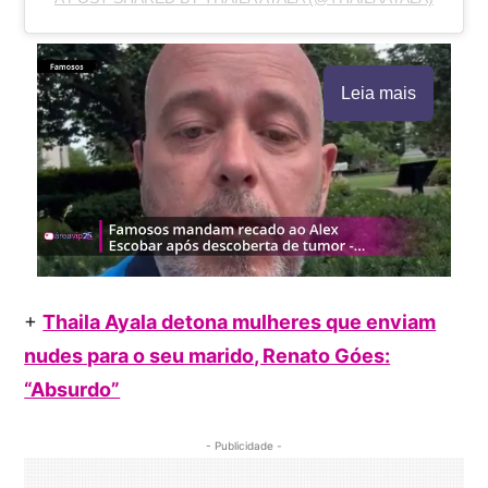
Leia mais
+
Thaila Ayala detona mulheres que enviam
nudes para o seu marido, Renato Góes:
“Absurdo”
- Publicidade -