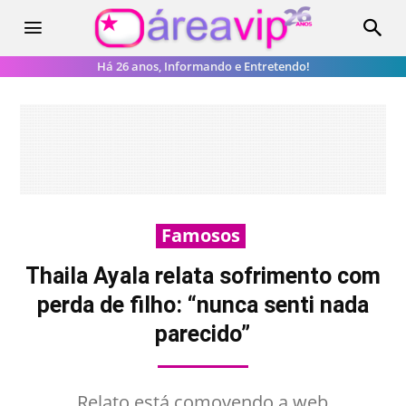
Há 26 anos, Informando e Entretendo!
Famosos
Thaila Ayala relata sofrimento com
perda de filho: “nunca senti nada
parecido”
Relato está comovendo a web