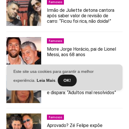
Famosos
Irmão de Juliette detona cantora
após saber valor de revisão de
carro: “Ficou foi rica, não doida!”
Famosos
Morre Jorge Horácio, pai de Lionel
Messi, aos 68 anos
Este site usa cookies para garantir a melhor
Famosos
experiência.
Leia Mais
.
OK!
Poliana Rocha faz duro desabafo
e dispara: “Adultos mal resolvidos”
Famosos
Aprovado? Zé Felipe expõe