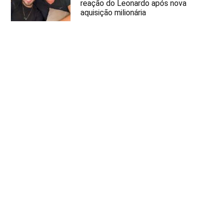
reação do Leonardo após nova
aquisição milionária
Em Alta
Vidente faz grave
previsão envolvendo o
apresentador Ratinho
Morte do presidente Lula
é anunciada ao Brasil:
“infelizmente”
Tiago Leifert detona
imprensa após
repercussão do leilão de