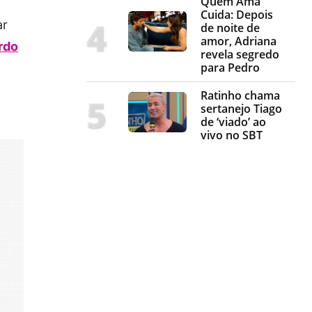
Quem Ama
Cuida: Depois
ar
de noite de
amor, Adriana
rdo
revela segredo
para Pedro
Ratinho chama
sertanejo Tiago
de ‘viado’ ao
vivo no SBT