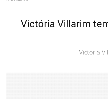
Capa
Famosos
Victória Villarim t
Victória V