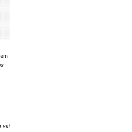
agem
as
 vai