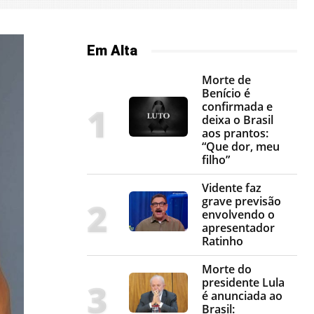
Em Alta
Morte de
Benício é
confirmada e
deixa o Brasil
aos prantos:
“Que dor, meu
filho”
Vidente faz
grave previsão
envolvendo o
apresentador
Ratinho
Morte do
presidente Lula
é anunciada ao
Brasil: