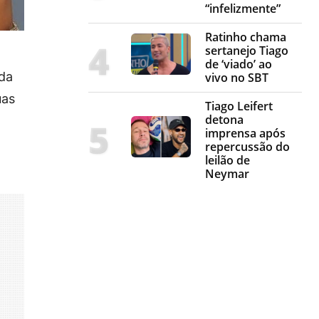
“infelizmente”
Ratinho chama
sertanejo Tiago
de ‘viado’ ao
ada
vivo no SBT
uas
Tiago Leifert
detona
imprensa após
repercussão do
leilão de
Neymar