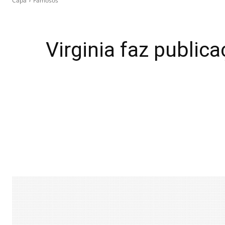
Capa
Famosos
Virginia faz public